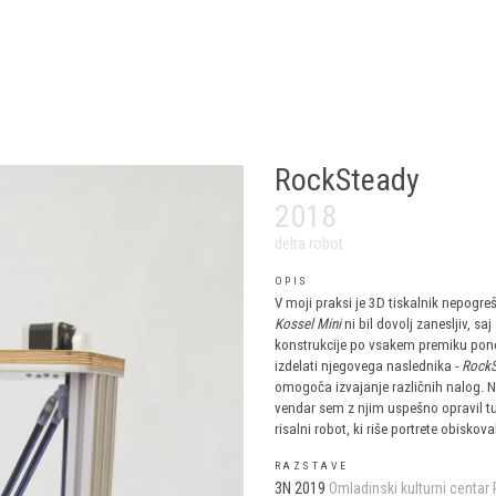
RockSteady
2018
delta robot
OPIS
V moji praksi je 3D tiskalnik nepogreš
Kossel Mini
ni bil dovolj zanesljiv, s
konstrukcije po vsakem premiku ponovn
izdelati njegovega naslednika -
RockS
omogoča izvajanje različnih nalog. N
vendar sem z njim uspešno opravil tud
risalni robot, ki riše portrete obiskov
RAZSTAVE
3N 2019
Omladinski kulturni centar