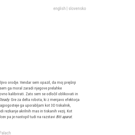
english
slovensko
ljivo orodje. Vendar sem opazil, da moj prejšnji
aj sem ga moral zaradi njegove prelahke
o kalibrirati. Zato sem se odločil oblikovati in
teady
. Gre za delta robota, ki z menjavo efektorja
ajpogosteje ga uporabljam kot 3D tiskalnik,
i rezkanje akrilnih mas in tiskanih vezij. Kot
alcev pa je nastopil tudi na razstavi
Biti aparat
.
 Palach